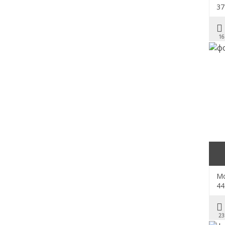
37
16
М
44
23