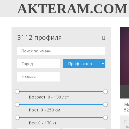
AKTERAM.COM
3112 профиля
Возраст: 0 - 100 лет
Мо
Рост: 0 - 250 см
52
Вес: 0 - 170 кг
16