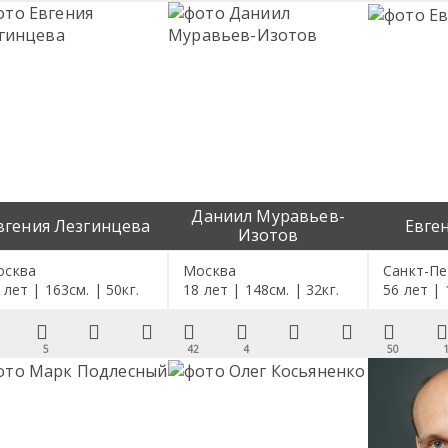
Даниил Муравьев-
вгения Лезгинцева
Евге
Изотов
осква
Москва
Санкт-Пет
 лет | 163см. | 50кг.
18 лет | 148см. | 32кг.
56 лет | 
5
42
4
50