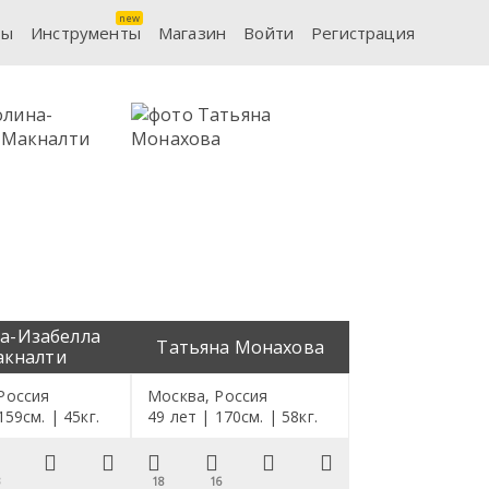
ты
Инструменты
Магазин
Войти
Регистрация
а-Изабелла
Татьяна Монахова
кналти
Россия
Москва, Россия
159см. | 45кг.
49 лет | 170см. | 58кг.
3
18
16