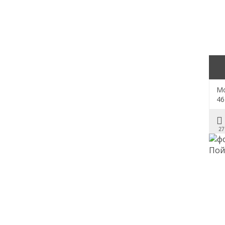
Мо
46
27