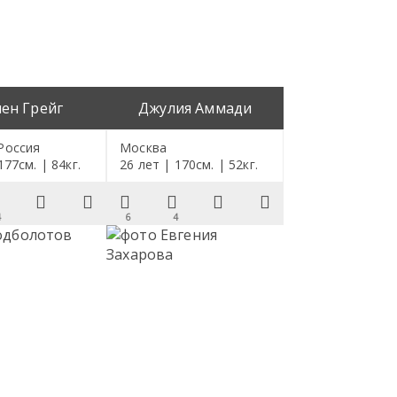
ен Грейг
Джулия Аммади
Россия
Москва
177см. | 84кг.
26 лет | 170см. | 52кг.
4
6
4