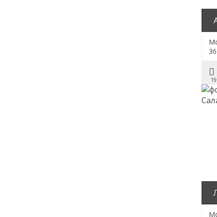
М
36
19
Мо