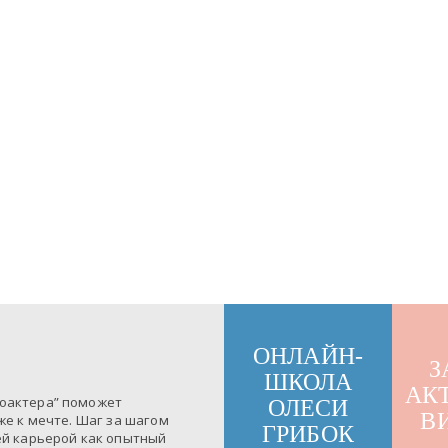
ОНЛАЙН-
З
ШКОЛА
АК
оактера” поможет
ОЛЕСИ
В
же к мечте. Шаг за шагом
ГРИБОК
ей карьерой как опытный